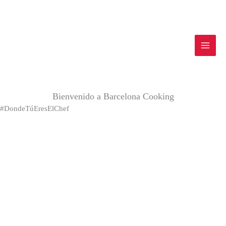
Ir
Main
al
Men
contenido
Bienvenido a Barcelona Cooking
#DondeTúEresElChef